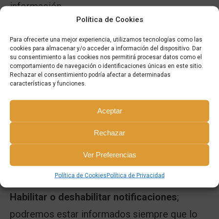
información
Política de Cookies
Estaremos siempre al corriente
de todo lo
Para ofrecerte una mejor experiencia, utilizamos tecnologías como las
cookies para almacenar y/o acceder a información del dispositivo. Dar
que pasa, incluso estando lejos de nuestro
su consentimiento a las cookies nos permitirá procesar datos como el
trabajo; si una tarea se vuelve urgente, si ha
comportamiento de navegación o identificaciones únicas en este sitio.
Rechazar el consentimiento podría afectar a determinadas
habido una incidencia o si debemos
características y funciones.
modificar nuestro trabajo por cualquier
Aceptar
cambio que haya ocurrido. Ya no tendremos
Rechazar
que estar pendientes de realizar llamadas
cada vez que queramos saber el progreso
Ver Preferencias
de nuestra empresa
Política de Cookies
Política de Privacidad
Habilitar o deshabilitar notificaciones
;
podremos estar informados siempre que lo