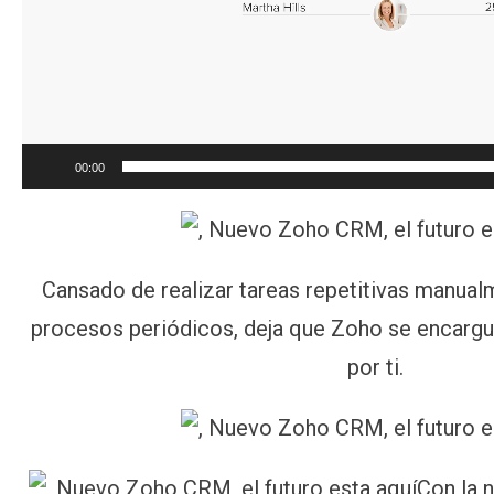
00:00
Cansado de realizar tareas repetitivas manua
procesos periódicos, deja que Zoho se encargue
por ti.
Con la 