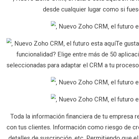
desde cualquier lugar como si fuese
Te gust
funcionalidad? Elige entre más de 50 aplica
seleccionadas para adaptar el CRM a tu proceso
Toda la información financiera de tu empresa re
con tus clientes. Información como riesgo de cr
detalles de suscripción, etc. Permitiendo que e