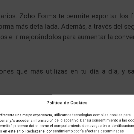
larios. Zoho Forms te permite exportar los 
 forma más detallada. Además, a través del se
dos e ir mejorándolos para aumentar la conve
nes que más utilizas en tu día a día, y 
Política de Cookies
ms
ofrecerte una mejor experiencia, utilizamos tecnologías como las cookies para
enar y/o acceder a información del dispositivo. Dar su consentimiento a las co
ermitirá procesar datos como el comportamiento de navegación o identificacion
s en este sitio. Rechazar el consentimiento podría afectar a determinadas