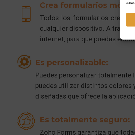
carac
Crea formularios móvile
Todos los formularios creado
cualquier dispositivo. A través
internet, para que puedas edita
Es personalizable:
Puedes personalizar totalmente l
puedes utilizar distintos colores 
diseñadas que ofrece la aplicaci
Es totalmente seguro:
Zoho Forms garantiza que todas