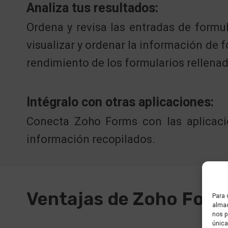
Analiza tus resultados:
Ordena y revisa las entradas de formu
visualizar y ordenar la información de
rendimiento de los formularios rellena
Intégralo con otras aplicaciones:
Conecta Zoho Forms con las aplicacio
información recopilados.
Ventajas de Zoho For
Para 
almac
nos p
única