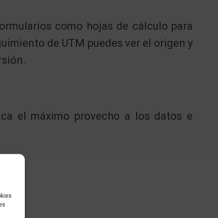
formularios como hojas de cálculo para
guimiento de UTM puedes ver el origen y
rsión.
saca el máximo provecho a los datos e
okies
es