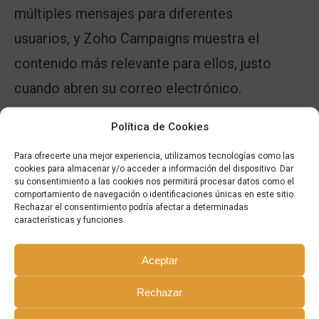
múltiples mensajes para diferentes
usuarios, y Zoho Campaigns muestra el
contenido más relevante para ellos, justo
cuando abren su correo electrónico.
La Automatización funciona por ti.
Política de Cookies
Para ofrecerte una mejor experiencia, utilizamos tecnologías como las
La automatización efectiva es un gran
cookies para almacenar y/o acceder a información del dispositivo. Dar
su consentimiento a las cookies nos permitirá procesar datos como el
ahorro de tiempo para los especialistas en
comportamiento de navegación o identificaciones únicas en este sitio.
Rechazar el consentimiento podría afectar a determinadas
marketing. Se han agregado una serie de
características y funciones.
respuestas automáticas personalizables
Aceptar
que ponen campañas de e-mail en piloto
automático. La nueva versión tiene muchos
Rechazar
desencadenantes y flujos de trabajo que le