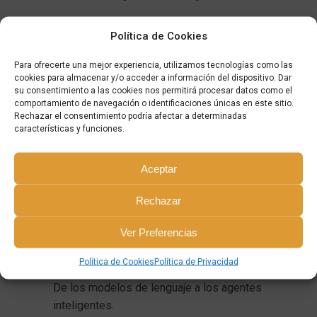
Política de Cookies
« ARTÍCULO ANTERIOR
Para ofrecerte una mejor experiencia, utilizamos tecnologías como las
cookies para almacenar y/o acceder a información del dispositivo. Dar
su consentimiento a las cookies nos permitirá procesar datos como el
ARTÍCULO SIGUIENTE »
comportamiento de navegación o identificaciones únicas en este sitio.
Rechazar el consentimiento podría afectar a determinadas
características y funciones.
Aceptar
Rechazar
Ver Preferencias
ENTRADAS MÁS RECIENTES
Política de Cookies
Política de Privacidad
De los modelos de lenguaje a los agentes 
inteligentes.