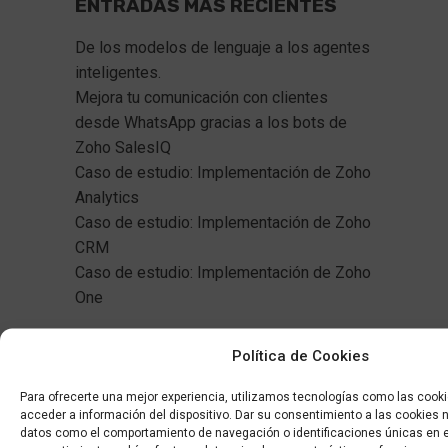
ENTRADAS MÁS RECIENTES
De los modelos de lenguaje a los agentes 
inteligentes.
Mejora tu comunicación con clientes 
desde WhatsApp gracias a los bots de 
Zoho SalesIQ  
Caso de estudio: Implementación de Zoho 
Analytics
Caso de estudio: Implementación de Zoho 
CRM
Caso de estudio: Implementación de Zoho 
One
Política de Cookies
Para ofrecerte una mejor experiencia, utilizamos tecnologías como las cook
CATEGORÍAS
acceder a información del dispositivo. Dar su consentimiento a las cookies 
datos como el comportamiento de navegación o identificaciones únicas en es