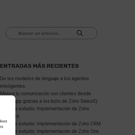
ENTRADAS MÁS RECIENTES
De los modelos de lenguaje a los agentes 
inteligentes.
Mejora tu comunicación con clientes desde 
WhatsApp gracias a los bots de Zoho SalesIQ  
Caso de estudio: Implementación de Zoho 
Analytics
okies
Caso de estudio: Implementación de Zoho CRM
es
Caso de estudio: Implementación de Zoho One