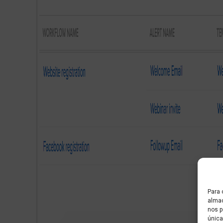
Para 
almac
nos p
única