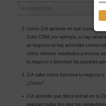
carac
Como ZIA aprende en qué consiste tu 
Zoho CRM, por ejemplo, si hay variac
un negocio no hay actividad comercial
cómo obtener resultados precisos; as
tu negocio y disminuir las posibles pé
ZIA sabe cómo funciona tu negocio y 
¿Cómo?
ZIA aprende qué datos entran en tu Z
realizan todos los días tus vendedore