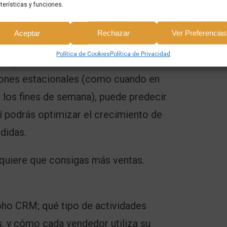
terísticas y funciones.
Aceptar
Rechazar
Ver Preferencia
Política de Cookies
Política de Privacidad
negocio analizando los datos de
iones estacionales (como cuando en
 los fines de semana), puede predecir
í podrás optimizar el crecimiento de
rdidas.
quiere que consigas más ventas.
oho CRM; qué tipo de actividades
s, y cómo cada vendedor utiliza su