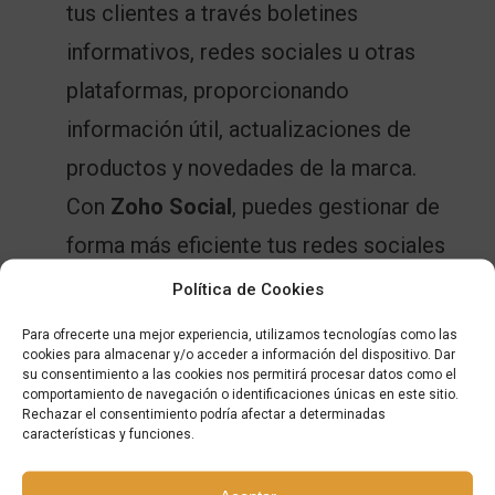
tus clientes a través boletines
informativos, redes sociales u otras
plataformas, proporcionando
información útil, actualizaciones de
productos y novedades de la marca.
Con
Zoho Social
, puedes gestionar de
forma más eficiente tus redes sociales
y automatizar los procesos más
Política de Cookies
repetitivos para trabajar los contenidos
Para ofrecerte una mejor experiencia, utilizamos tecnologías como las
cookies para almacenar y/o acceder a información del dispositivo. Dar
de forma más eficaz.
su consentimiento a las cookies nos permitirá procesar datos como el
comportamiento de navegación o identificaciones únicas en este sitio.
Mantén la información de tus clientes
Rechazar el consentimiento podría afectar a determinadas
actualizada:
Para poder llevar a cabo
características y funciones.
todos los pasos anteriores, es